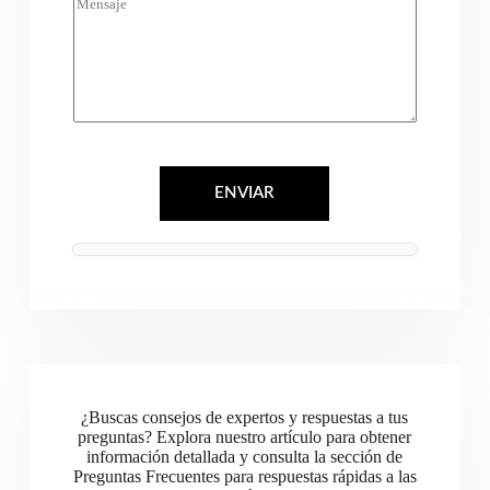
f
e
o
n
n
s
o
a
j
e
*
ENVIAR
¿Buscas consejos de expertos y respuestas a tus
preguntas? Explora nuestro artículo para obtener
información detallada y consulta la sección de
Preguntas Frecuentes para respuestas rápidas a las