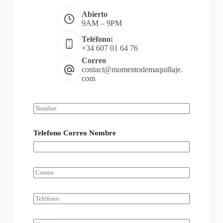
Abierto
9AM – 9PM
Teléfono:
+34 607 01 64 76
Correo
contact@momentodemaquillaje.
com
N
o
m
b
Telefono Correo Nombre
r
e
*
C
o
r
r
T
e
e
o
l
*
e
M