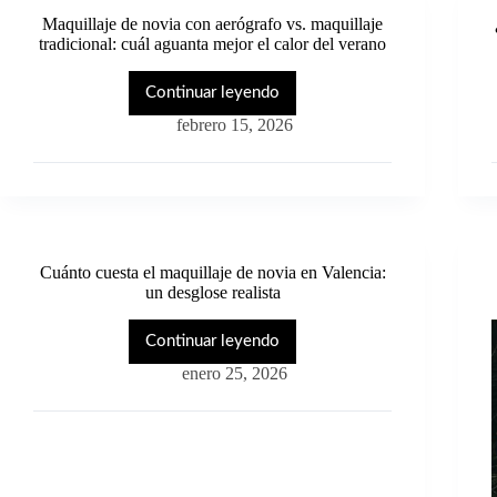
Maquillaje de novia con aerógrafo vs. maquillaje
tradicional: cuál aguanta mejor el calor del verano
Continuar leyendo
Maquillaje
de
febrero 15, 2026
novia
con
aerógrafo
vs.
maquillaje
tradicional:
cuál
Cuánto cuesta el maquillaje de novia en Valencia:
aguanta
un desglose realista
mejor
el
calor
Continuar leyendo
Cuánto
del
cuesta
enero 25, 2026
verano
el
maquillaje
de
novia
en
Valencia: