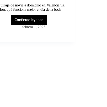
illaje de novia a domicilio en Valencia vs.
lón: qué funciona mejor el día de la boda
Continuar leyendo
Maquillaje
de
febrero 1, 2026
novia
a
domicilio
en
Valencia
vs.
salón:
qué
funciona
mejor
el
día
de
la
boda