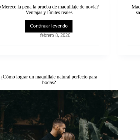
¿Merece la pena la prueba de maquillaje de novia?
Maqu
Ventajas y límites reales
sa
Continuar leyendo
¿Merece
la
febrero 8, 2026
pena
la
prueba
de
maquillaje
de
novia?
¿Cómo lograr un maquillaje natural perfecto para
Ventajas
bodas?
y
límites
reales