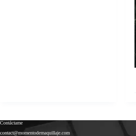
un
desglose
realista
Contáctame
contact@momentodemaquillaje.com