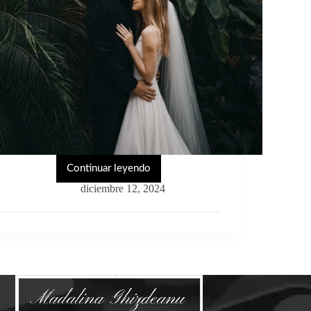
Continuar leyendo
¿Cómo
lograr
diciembre 12, 2024
un
maquillaje
natural
perfecto
para
bodas?